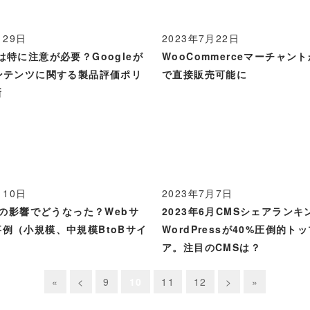
月29日
2023年7月22日
は特に注意が必要？Googleが
WooCommerceマーチャントが
ンテンツに関する製品評価ポリ
で直接販売可能に
新
月10日
2023年7月7日
PTの影響でどうなった？Webサ
2023年6月CMSシェアランキ
例（小規模、中規模BtoBサイ
WordPressが40%圧倒的ト
ア。注目のCMSは？
«
<
9
10
11
12
>
»