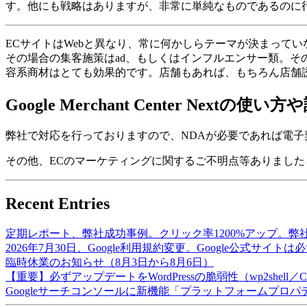
す。他にも戦略はありますが、非常に単純なものであるのに
ECサイトはWebと異なり、常に何かしらテーマが決まって
その場合の集客施策はad、もしくはインフルエンサー類。そ
容系商材はとても効果的です。店舗もあれば、もちろん店舗
Google Merchant Center Nex
弊社で対応を行っておりますので、NDAが必要であれば電
その他、ECのマーケティングに関するご不明点等ありまし
Recent Entries
定期レポート、弊社成功事例。クリック率1200%アップ。弊
2026年7月30日、Google利用規約変更。Google公式サイト
臨時休業のお知らせ（8月3日から8月6日）
【重要】必ずアップデートをWordPressの脆弱性（wp2shell／CV
Googleサーチコンソールに新機能「プラットフォームプロ