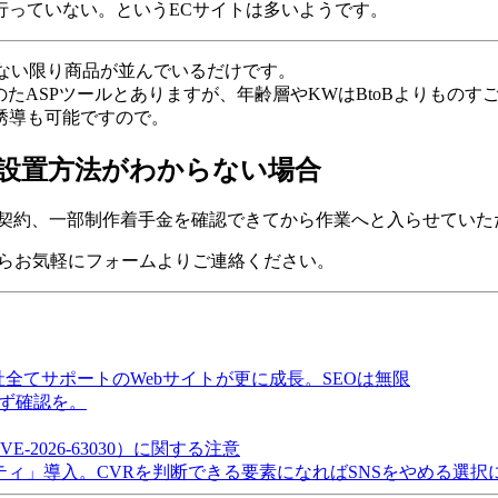
行っていない。というECサイトは多いようです。
いない限り商品が並んでいるだけです。
のたASPツールとありますが、年齢層やKWはBtoBよりもの
誘導も可能ですので。
tの使い方や設置方法がわからない場合
子契約、一部制作着手金を確認できてから作業へと入らせていた
たらお気軽にフォームよりご連絡ください。
社全てサポートのWebサイトが更に成長。SEOは無限
は必ず確認を。
E-2026-63030）に関する注意
パティ」導入。CVRを判断できる要素になればSNSをやめる選択