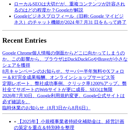
ローカルSEOは大切だが、重複コンテンツが許容され
るのはどの程度か？Googleが解説
Googleビジネスプロフィール（旧称: Google マイビジ
ネス）のチャット機能が2024 年7 月31 日をもって終了
Recent Entries
Google Chrome個人情報の側面からどこに向かってしまうの
か。この影響から、ブラウザはDuckDuckGoやBraveが小さな
シェアを獲得
8月キャンペーンのお知らせ。サーバー半年無料やXフォロ
ー＆RT完全成果報酬、オンラインショップサービス等
定期レポート、弊社成功事例。クリック率1200%アップ。弊
社全てサポートのWebサイトが更に成長。SEOは無限
2026年7月30日、Google利用規約変更。Google公式サイトは
必ず確認を。
臨時休業のお知らせ（8月3日から8月6日）
«
【2025年】小規模事業者持続化補助金は、経営計画
の策定を重点＆特別枠を整理