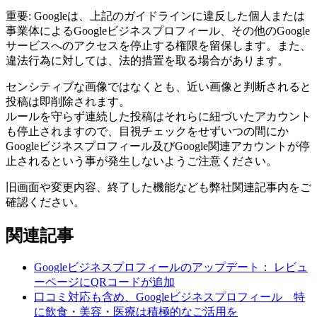
重要: Googleは、上記のガイドラインに違反した個人または
事業体によるGoogleビジネスプロフィール、その他のGoogle
サービスへのアクセスを停止する権限を留保します。また、
違法行為に対しては、法的措置を取る場合があります。
センシティブな画像ではなくとも、近い画像と判断されると
投稿は即削除されます。
ルールを守らず連続した投稿はそれらに紐づいたアカウント
も停止されますので、目視チェックをせずいつの間にか
Googleビジネスプロフィール及びGoogle関連アカウントが停
止されるという事が発生しないようご注意ください。
旧画面や変更内容、終了した機能なども弊社関連記事内をご
確認ください。
関連記事
Googleビジネスプロフィールのアップデート： レビュ
ーページにQRコードが追加
口コミ対応も含め、Googleビジネスプロフィール 特
に飲食・美容・医療は積極的なご活用を