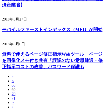
済産業省】
2018年3月27日
モバイルファーストインデックス（MFI）が開始
2018年3月6日
無料で使えるページ修正指示Webツール ページ
を画像化メモ付き共有「誤認のない意思疎通・修
正指示コストの改善」パスワード保護も
«
<
68
69
70
71
>
»