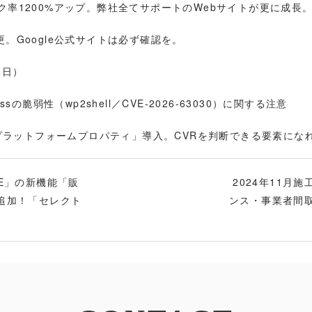
率1200%アップ。弊社全てサポートのWebサイトが更に成長。
変更。Google公式サイトは必ず確認を。
6日）
の脆弱性（wp2shell／CVE-2026-63030）に関する注意
「プラットフォームプロパティ」導入。CVRを判断できる要素にな
E」の新機能「販
2024年11月
追加！「セレクト
ンス・事業者間