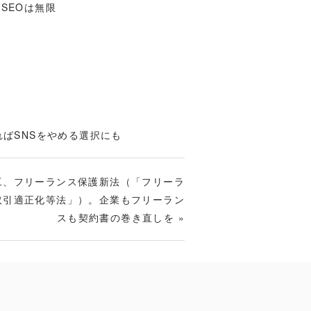
SEOは無限
ればSNSをやめる選択にも
施工、フリーランス保護新法（「フリーラ
取引適正化等法」）。企業もフリーラン
スも契約書の巻き直しを
»