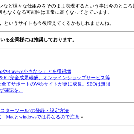
ョンなど様々な仕組みをそのまま表現するという事は今のところ
何もなくなる可能性は非常に高くなってきています。
。
というサイトも今後増えてくるかもしれませんね。
ている企業様には推奨しております。
kGoやBraveが小さなシェアを獲得増
＆RT完全成果報酬、オンラインショップサービス等
社全てサポートのWebサイトが更に成長。SEOは無限
は必ず確認を。
スターツール)の登録・設定方法
Macとwindowsでは異なるので注意
»