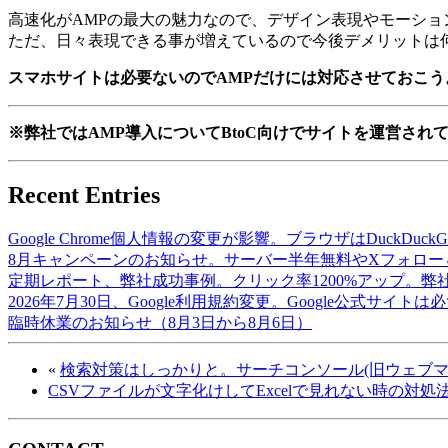
高速化がAMPの最大の魅力なので、デザイン表現やモーシ
ただ、日々表現できる事が増えているので今後デメリットは
スマホサイトは必要ないのでAMPだけには対応させておこう
※弊社ではAMP導入についてBtoC向けでサイトを運営され
Recent Entries
Google Chrome個人情報の変更が影響。ブラウザはDuckDuc
8月キャンペーンのお知らせ。サーバー半年無料やXフォロー
定期レポート、弊社成功事例。クリック率1200%アップ。弊
2026年7月30日、Google利用規約変更。Google公式サイト
臨時休業のお知らせ（8月3日から8月6日）
«
検索対策はしっかりと。サーチコンソール(旧ウェブマ
CSVファイルが文字化けしてExcelで見れない時の対処法 