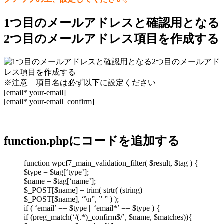
1つ目のメールアドレスと確認用となる
2つ目のメールアドレス項目を作成する
※注意 項目名は必ず以下に設定ください
[email* your-email]
[email* your-email_confirm]
function.phpにコードを追加する
function wpcf7_main_validation_filter( $result, $tag ) {
$type = $tag[‘type’];
$name = $tag[‘name’];
$_POST[$name] = trim( strtr( (string)
$_POST[$name], “\n”, ” ” ) );
if ( ‘email’ == $type || ‘email*’ == $type ) {
if (preg_match(‘/(.*)_confirm$/’, $name, $matches)){