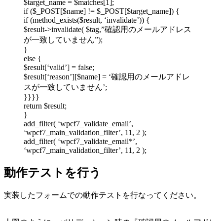
$target_name = $matches[1];
if ($_POST[$name] != $_POST[$target_name]) {
if (method_exists($result, ‘invalidate’)) {
$result->invalidate( $tag,”確認用のメールアドレス
が一致していません”);
}
else {
$result[‘valid’] = false;
$result[‘reason’][$name] = ‘確認用のメールアドレ
スが一致していません’;
}}}}
return $result;
}
add_filter( ‘wpcf7_validate_email’,
‘wpcf7_main_validation_filter’, 11, 2 );
add_filter( ‘wpcf7_validate_email*’,
‘wpcf7_main_validation_filter’, 11, 2 );
動作テストを行う
実装したフォームでの動作テストを行なってください。